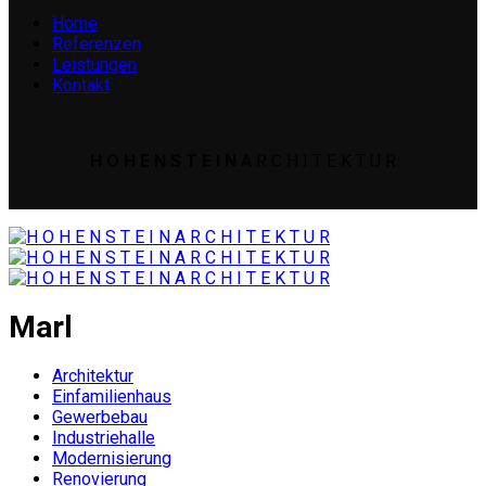
Home
Referenzen
Leistungen
Kontakt
H O H E N S T E I N
A R C H I T E K T U R
Marl
Architektur
Einfamilienhaus
Gewerbebau
Industriehalle
Modernisierung
Renovierung